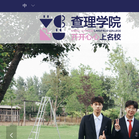
中
ꀅ
넳