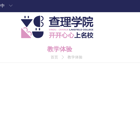
中
ꀅ
教学体验
首页
ꄲ
教学体验