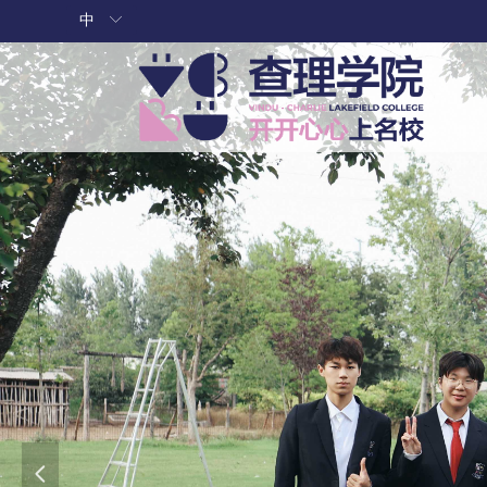
中
ꀅ
넳